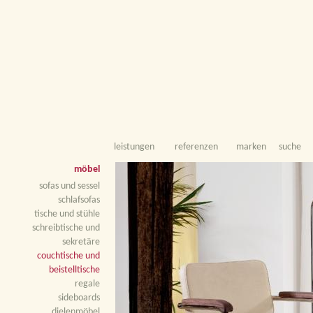
leistungen
referenzen
marken
suche
möbel
sofas und sessel
schlafsofas
tische und stühle
schreibtische und
sekretäre
couchtische und
beistelltische
regale
sideboards
dielenmöbel