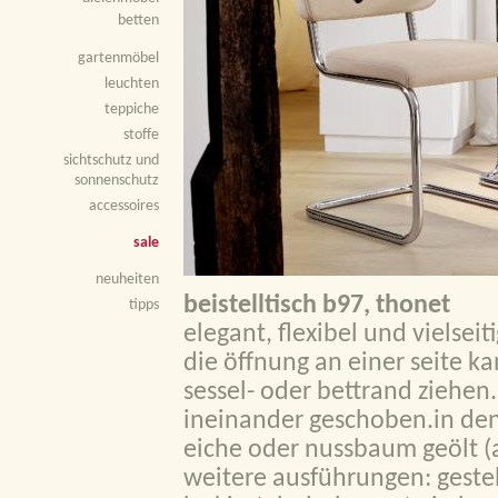
betten
gartenmöbel
leuchten
teppiche
stoffe
sichtschutz und
sonnenschutz
accessoires
sale
neuheiten
beistelltisch b97, thonet
tipps
elegant, flexibel und vielseit
die öffnung an einer seite ka
sessel- oder bettrand ziehen
ineinander geschoben.in den
eiche oder nussbaum geölt (a
weitere ausführungen: gestel